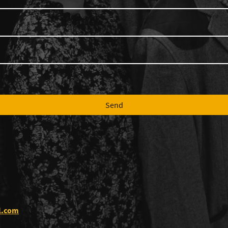
Send
l.com